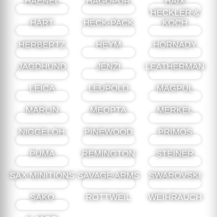
HAENEL
HAGOPUR
HAIX
HECKLER &
HART
HECK-PACK
KOCH
HERBERTZ
HEYM
HORNADY
JAGDHUND
JENZI
LEATHERMAN
LEICA
LEUPOLD
MAGPUL
MARLIN
MEOPTA
MERKEL
NIGGELOH
PINEWOOD
PRIMOS
PUMA
REMINGTON
STEINER
SAX MINITIONS
SAVAGE ARMS
SWAROVSKI
SAKO
ROTTWEIL
WEIHRAUCH