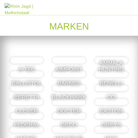
MARKEN
AMMALA
A-TEC
AIMPOINT
HUNTING
BALLISTOL
BARNES
BENELLI
BERETTA
BLACKHAWK
CCI
CLEVER
DOCTER
EASTON
FEDERAL
GECO
GREYS