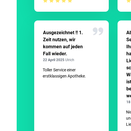
Qualitätspreis.
Ausgezeichnet !! 1.
Ab
Zeit nutzen, wir
Se
kommen auf jeden
Ih
Fall wieder.
ha
22 April 2025
Ulrich
Li
sc
Toller Service einer
Wa
erstklassigen Apotheke.
is
be
we
18
Ni
un
Li