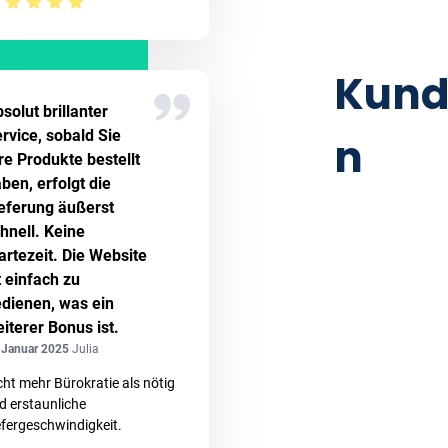
Kund
solut brillanter
rvice, sobald Sie
n
re Produkte bestellt
ben, erfolgt die
eferung äußerst
hnell. Keine
rtezeit. Die Website
t einfach zu
dienen, was ein
iterer Bonus ist.
 Januar 2025
Julia
cht mehr Bürokratie als nötig
d erstaunliche
efergeschwindigkeit.